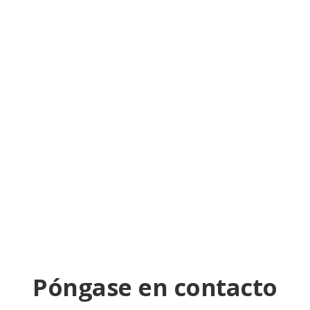
Asuán y Luxor con eclipse solar
Una semana en el Alto Egipto con visitas a Asuán y Luxor
incl. eclipse solar
Más información
Póngase en contacto