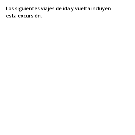
Los siguientes viajes de ida y vuelta incluyen
esta excursión.
Luxor bajo el signo del eclipse solar