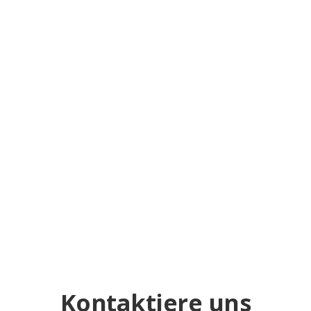
Assuan & Luxor mit Sonnenfinsternis
Eine Woche in Oberägypten mit Besichtigungen in Assuan
und in Luxor inkl. Sonnenfinsternis
Mehr erfahren
Kontaktiere uns