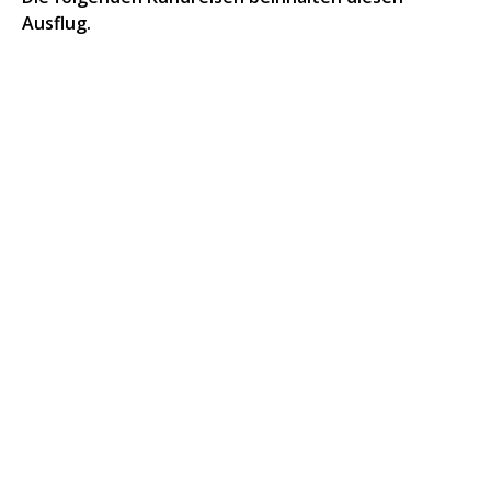
Ausflug.
Luxor im Zeichen der Sonnenfinsternis
Eine Woche in Luxor mit Sonnenfinsternis und