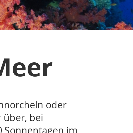
Meer
hnorcheln oder
 über, bei
50 Sonnentagen im