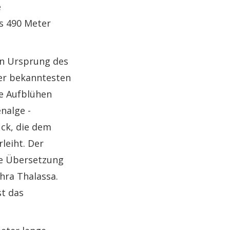
e
es 490 Meter
en Ursprung des
er bekanntesten
le Aufblühen
nalge -
ck, die dem
leiht. Der
te Übersetzung
hra Thalassa.
st das