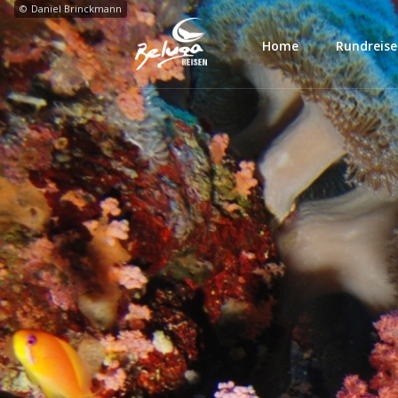
©
Daniel Brinckmann
Home
Rundreis