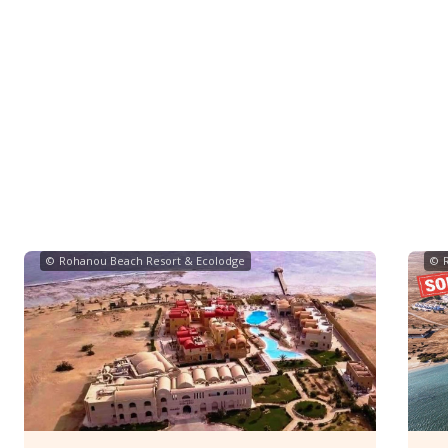
©
Rohanou Beach Resort & Ecolodge
©