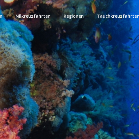
en
Nilkreuzfahrten
Regionen
Tauchkreuzfahrte