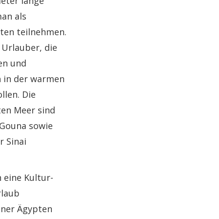
meter lange
an als
äten teilnehmen.
 Urlauber, die
ten und
 in der warmen
len. Die
en Meer sind
 Gouna sowie
r Sinai
 eine Kultur-
rlaub
iner Ägypten