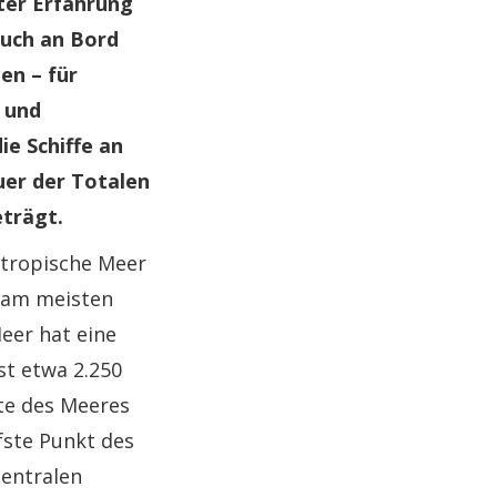
ter Erfahrung
auch an Bord
en – für
s und
ie Schiffe an
uer der Totalen
eträgt.
 tropische Meer
r am meisten
eer hat eine
st etwa 2.250
ite des Meeres
fste Punkt des
zentralen