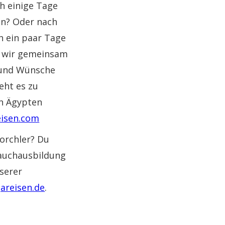
h einige Tage
n? Oder nach
h ein paar Tage
n wir gemeinsam
n und Wünsche
eht es zu
en Ägypten
isen.com
orchler? Du
Tauchausbildung
nserer
areisen.de
.